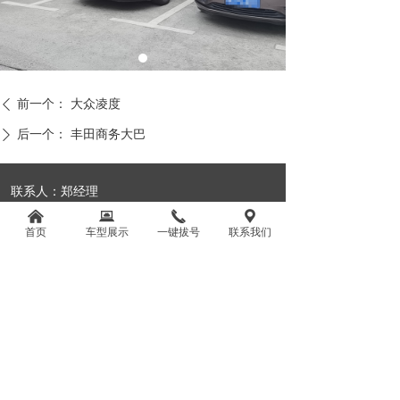
前一个：
大众凌度
ꄴ
后一个：
丰田商务大巴
ꄲ
联系人：郑经理
电话：18620909718（微信同号）
낀
뀵
끅
끇
首页
车型展示
一键拔号
联系我们
地址：广州市天河区广棠西路18号三楼C086房
版权所有：
广州希全汽车租赁有限公司