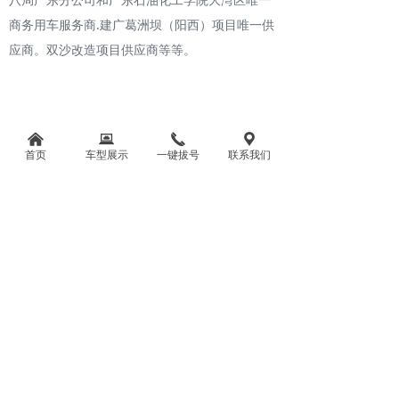
商务用车服务商.建广葛洲坝（阳西）项目唯一供
应商。双沙改造项目供应商等等。
낀
뀵
끅
끇
首页
车型展示
一键拔号
联系我们