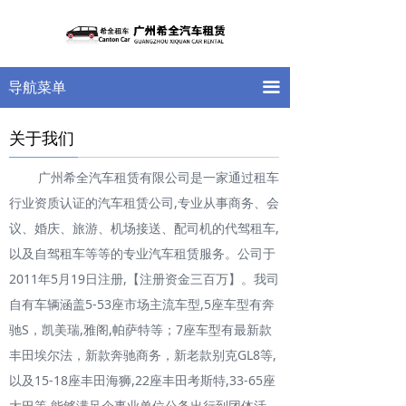
首页
关于我们
끀
导航菜单
车型展示
关于我们
新闻中心
广州希全汽车租赁有限公司是一家通过租车
案例展示
行业资质认证的汽车租赁公司,专业从事商务、会
留言反馈
议、婚庆、旅游、机场接送、配司机的代驾租车,
以及自驾租车等等的专业汽车租赁服务。公司于
联系我们
2011年5月19日注册,【注册资金三百万】。我司
自有车辆涵盖5-53座市场主流车型,5座车型有奔
驰S，凯美瑞,雅阁,帕萨特等；7座车型有最新款
丰田埃尔法，新款奔驰商务，新老款别克GL8等,
以及15-18座丰田海狮,22座丰田考斯特,33-65座
大巴等,能够满足企事业单位公务出行到团体活